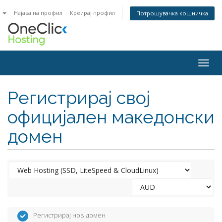
n
Најава на профил
Креирај профил
Потрошувачка кошничка
Togg
navig
Регистрирај свој
официјален македонски
домен
Регистрирај нов домен