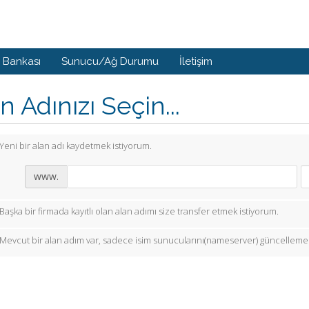
i Bankası
Sunucu/Ağ Durumu
İletişim
n Adınızı Seçin...
Yeni bir alan adı kaydetmek istiyorum.
www.
Başka bir firmada kayıtlı olan alan adımı size transfer etmek istiyorum.
Mevcut bir alan adım var, sadece isim sunucularını(nameserver) güncellemek