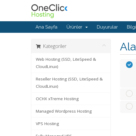
Ana Sayfa
Ürünler
Duyurular
Bilg
Ala
Kategoriler
Web Hosting (SSD, LiteSpeed &
CloudLinux)
Reseller Hosting (SSD, LiteSpeed &
CloudLinux)
OCHX xTreme Hosting
Managed Wordpress Hosting
VPS Hosting