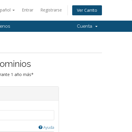
spañol
Entrar
Registrarse
Ver Carrito
tenos
Cuenta
Dominios
urante 1 año más*
Ayuda